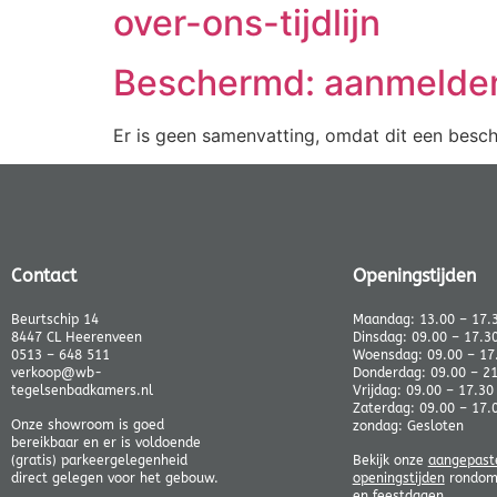
over-ons-tijdlijn
Beschermd: aanmelde
Er is geen samenvatting, omdat dit een besch
Contact
Openingstijden
Beurtschip 14
Maandag: 13.00 – 17.
8447 CL Heerenveen
Dinsdag: 09.00 – 17.3
0513 – 648 511
Woensdag: 09.00 – 17
verkoop@wb-
Donderdag: 09.00 – 2
tegelsenbadkamers.nl
Vrijdag: 09.00 – 17.30
Zaterdag: 09.00 – 17.
Onze showroom is goed
zondag: Gesloten
bereikbaar en er is voldoende
(gratis) parkeergelegenheid
Bekijk onze
aangepast
direct gelegen voor het gebouw.
openingstijden
rondom 
en feestdagen.