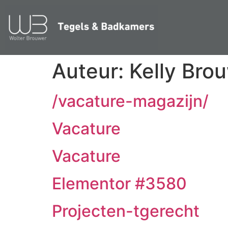
Auteur:
Kelly Bro
/vacature-magazijn/
Vacature
Vacature
Elementor #3580
Projecten-tgerecht