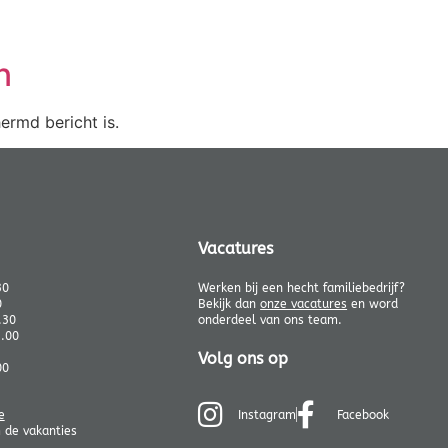
n
ermd bericht is.
Vacatures
30
Werken bij een hecht familiebedrijf?
0
Bekijk dan
onze vacatures
en word
.30
onderdeel van ons team.
1.00
Volg ons op
00
e
Instagram
Facebook
de vakanties