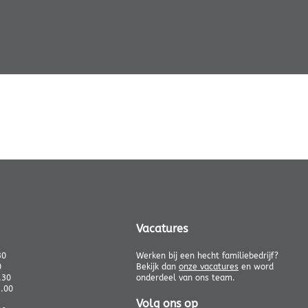
Vacatures
30
Werken bij een hecht familiebedrijf?
0
Bekijk dan
onze vacatures
en word
.30
onderdeel van ons team.
1.00
Volg ons op